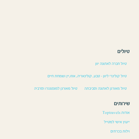
טיולים
טיול חברה לאתונה יוון
טיול קולינרי ליוון – טבע, קולינאריה, אוזו,יין ושמחת חיים
טיול מאורגן לאתונה וסביבתה
טיול מאורגן למונטנגרו וסרביה
שירותים
אודות Toptravels
ייעוץ אישי למטייל
וילות בכרתים