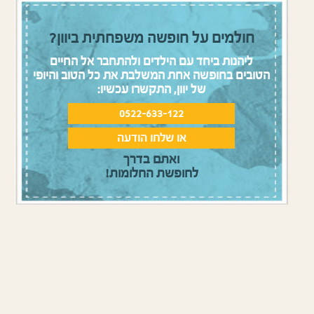
חולמים על חופשה משפחתית ביוון?
ליהנות ביחד עם הילדים ולהתחבר אל החיים
הטובים בחופשה אחת המשלבת את כל הטוב והיופי
של יוון, התקשרו עכשיו:
0522-633-122
או שלחו הודעה
ואתם בדרך
לחופשת החלומות!