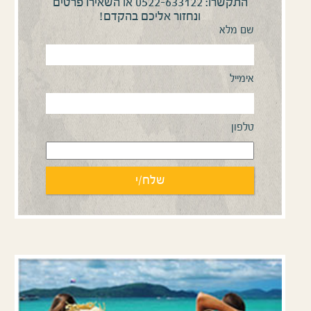
0522-633122
התקשרו:
או השאירו פרטים
ונחזור אליכם בהקדם!
שם מלא
אימייל
טלפון