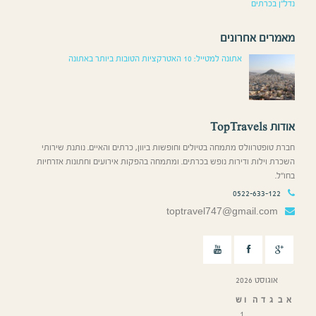
נדל”ן בכרתים
מאמרים אחרונים
אתונה למטייל: 10 האטרקציות הטובות ביותר באתונה
אודות TopTravels
חברת טופטרוולס מתמחה בטיולים וחופשות ביוון, כרתים והאיים. נותנת שירותי
השכרת וילות ודירות נופש בכרתים. ומתמחה בהפקות אירועים וחתונות אזרחיות
בחו”ל.
0522-633-122
toptravel747@gmail.com
אוגוסט 2026
א
ב
ג
ד
ה
ו
ש
1