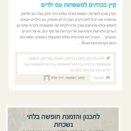
קיץ בכרתים למשפחות עם ילדים
הקיץ מגיע לישראל, הטמפרטורות עולות ויחד איתן עולה גם הלחות
שהופכת את הכול לחם ודביק ואם זה לא מספיק, גם הילדים יוצאים
לחופש וכולנו מרגישים צורך אדיר לקחת את המשפחה ולברוח אתה מן
הערים הלוהטות והמיוזעות אל הבריזות של חוף הים, או אל ההרים
הצוננים… העניין הוא שהכינרת ואילת מפוצצות באנשים, חמות כמו
כבשן ויקרותRead more…
וילה בכרתים
,
וילות בכרתים
,
חופשה בכרתים
,
חופשה
משפחתית בכרתים
,
כרתים למשפחות
,
כרתים למשפחות עם
ילדים
,
קיץ בכרתים
בלוג יוון
תגובות
כותב המאמר:
דויד גלזר
לתכנון והזמנת חופשה בלתי
נשכחת