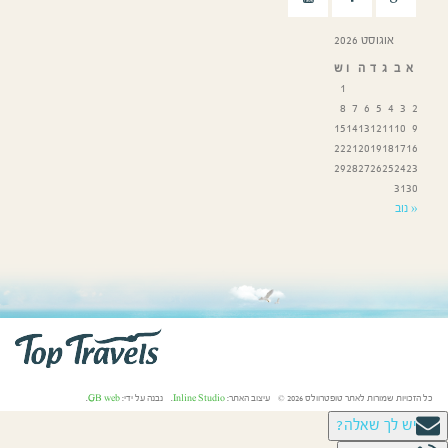
אוגוסט 2026
א
ב
ג
ד
ה
ו
ש
1
8
7
6
5
4
3
2
15
14
13
12
11
10
9
22
21
20
19
18
17
16
29
28
27
26
25
24
23
31
30
« נוב
כל הזכויות שמורות לאתר טופטרוולס 2026 © עיצוב האתר:
Inline Studio
. נבנה על ידי:
GB web
.
יש לך שאלה?