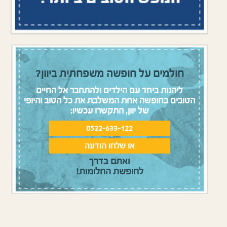
חולמים על חופשה משפחתית ביוון?
ליהנות ביחד עם הילדים ולהתחבר אל החיים
הטובים בחופשה אחת המשלבת את כל הטוב והיופי
של יוון, התקשרו עכשיו:
0522-633-122
או שלחו הודעה
ואתם בדרך
לחופשת החלומות!