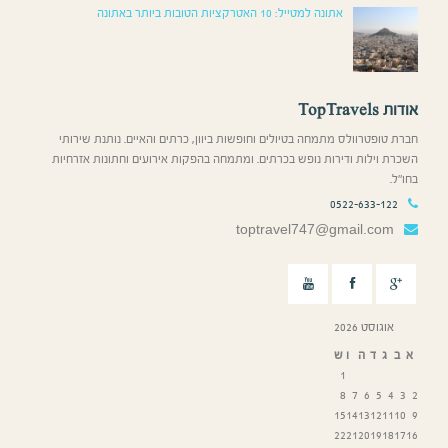
אתונה למטייל: 10 האטרקציות הטובות ביותר באתונה
אודות TopTravels
חברת טופטרוולס מתמחה בטיולים וחופשות ביוון, כרתים והאיים. נותנת שירותי
השכרת וילות ודירות נופש בכרתים. ומתמחה בהפקות אירועים וחתונות אזרחיות
בחו”ל.
0522-633-122
toptravel747@gmail.com
אוגוסט 2026
א
ב
ג
ד
ה
ו
ש
1
8
7
6
5
4
3
2
15
14
13
12
11
10
9
22
21
20
19
18
17
16