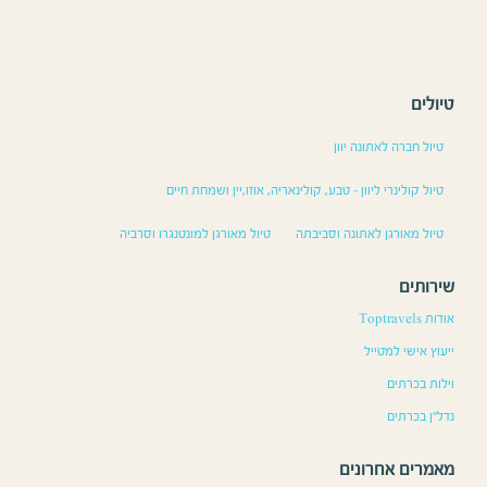
טיולים
טיול חברה לאתונה יוון
טיול קולינרי ליוון – טבע, קולינאריה, אוזו,יין ושמחת חיים
טיול מאורגן לאתונה וסביבתה
טיול מאורגן למונטנגרו וסרביה
שירותים
אודות Toptravels
ייעוץ אישי למטייל
וילות בכרתים
נדל”ן בכרתים
מאמרים אחרונים