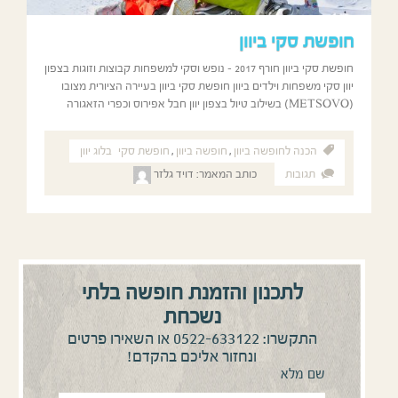
חופשת סקי ביוון
חופשת סקי ביוון חורף 2017 – נופש וסקי למשפחות קבוצות וזוגות בצפון
יוון סקי משפחות וילדים ביוון חופשת סקי ביוון בעיירה הציורית מצובו
(METSOVO) בשילוב טיול בצפון יוון חבל אפירוס וכפרי הזאגורה
הכנה לחופשה ביוון
,
חופשה ביוון
,
חופשת סקי
בלוג יוון
תגובות
כותב המאמר:
דויד גלזר
לתכנון והזמנת חופשה בלתי
נשכחת
0522-633122
התקשרו:
או השאירו פרטים
ונחזור אליכם בהקדם!
שם מלא