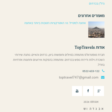
נדל”ן בכרתים
מאמרים אחרונים
אתונה למטייל: 10 האטרקציות הטובות ביותר באתונה
אודות TopTravels
חברת טופטרוולס מתמחה בטיולים וחופשות ביוון, כרתים והאיים. נותנת שירותי
השכרת וילות ודירות נופש בכרתים. ומתמחה בהפקות אירועים וחתונות אזרחיות
בחו”ל.
0522-633-122
toptravel747@gmail.com
אוגוסט 2026
א
ב
ג
ד
ה
ו
ש