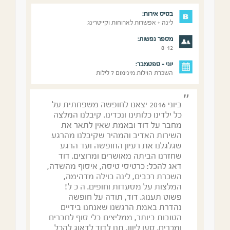
בסיס אירוח:
לינה + אפשרות לארוחות וקייטרינג
מספר נפשות:
8-12
יוני - ספטמבר:
השכרת הוילות מינימום 7 לילות
ביוני 2016 יצאנו לחופשה משפחתית על
כל ילדינו כלותינו ונכדינו. קיבלנו המלצה
מחבר על דוד ובאמת שאין לתאר את
השירות האדיב והמהיר שקיבלנו מהרגע
שגלגלנו את רעיון החופשה ועד הרגע
שחזרנו הביתה מאושרים ומרוצים. דוד
דאג להכל: כרטיסי טיסה, איסוף מהשדה,
השכרת רכבים, לינה בוילה מדהימה,
המלצות על מסעדות וחופים. ה כ ל!
פשוט תענוג. דוד, תודה על חופשה
נהדרת באמת הרגשנו שאנחנו בידיים
הטובות ביותר, ממליצים בלי סוף לחברים
ומכרים. סעו ליוון, תנו לדוד לדאוג להכל