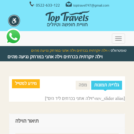
ניווט במקלדת
0522-633-122
toptravel747@gmail.com
Toggle
navigation
טופטרוולס
> וילה יוקרתית בכרתים וילה אתני במרחק נגיעה מהים
וילה יוקרתית בכרתים וילה אתני במרחק נגיעה מהים
מידע למטייל
גלריית תמונות
מפה
[rev_slider alias="וילה אתני בכרתים ליד הים"]
תיאור הוילה