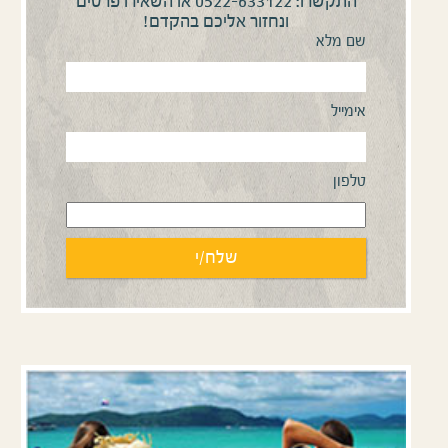
0522-633122
התקשרו:
או השאירו פרטים
ונחזור אליכם בהקדם!
שם מלא
אימייל
טלפון