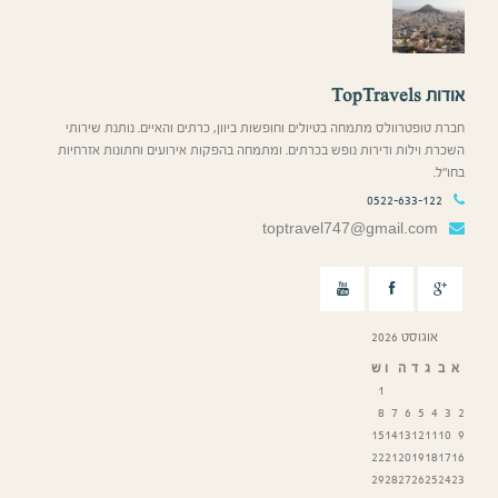
אודות TopTravels
חברת טופטרוולס מתמחה בטיולים וחופשות ביוון, כרתים והאיים. נותנת שירותי
השכרת וילות ודירות נופש בכרתים. ומתמחה בהפקות אירועים וחתונות אזרחיות
בחו”ל.
0522-633-122
toptravel747@gmail.com
אוגוסט 2026
א
ב
ג
ד
ה
ו
ש
1
8
7
6
5
4
3
2
15
14
13
12
11
10
9
22
21
20
19
18
17
16
29
28
27
26
25
24
23