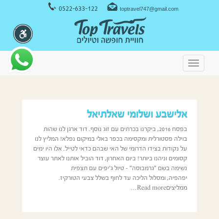
ניווט במקלדת
0522-633-122
toptravel747@gmail.com
Toggle
navigation
אלישבע ושלומי שאלתיאל
בפסח 2016, ביקרנו בכרתים עם זוג נוסף. דוד ארגן לנו שהות
בוילה פסטורלית ומקסימה בכפר באלי במיקום נפלא! המליץ לנו
על נקודות בצידו הדרומי של האי שבהם כדאי לטייל. אלו היו ימים
קסומים וניהנו ביותר! ביום האחרון, דוד הוביל אותנו לאתר עוצר
נשימה בשם "גרמבוסה" – טיול ג׳יפים עם תצפית
יפהפיה, ומסלול הליכה עד לחוף בשלל צבעי הטורקיז.
ממליציםRead more…