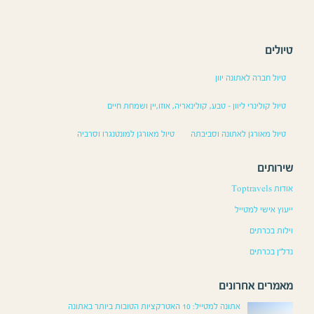
טיולים
טיול חברה לאתונה יוון
טיול קולינרי ליוון – טבע, קולינאריה, אוזו,יין ושמחת חיים
טיול מאורגן לאתונה וסביבתה
טיול מאורגן למונטנגרו וסרביה
שירותים
אודות Toptravels
ייעוץ אישי למטייל
וילות בכרתים
נדל”ן בכרתים
מאמרים אחרונים
אתונה למטייל: 10 האטרקציות הטובות ביותר באתונה