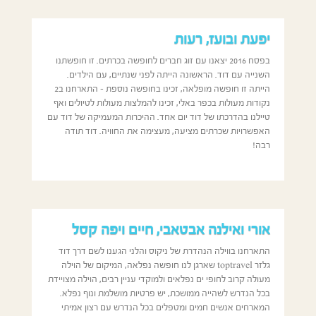
יפעת ובועז, רעות
בפסח 2016 יצאנו עם זוג חברים לחופשה בכרתים. זו חופשתנו
השנייה עם דוד. הראשונה הייתה לפני שנתיים, עם הילדים.
הייתה זו חופשה מופלאה, זכינו בחופשה נוספת – התארחנו ב2
נקודות מעולות בכפר באלי, זכינו להמלצות מעולות לטיולים ואף
טיילנו בהדרכתו של דוד יום אחד. ההיכרות המעמיקה של דוד עם
האפשרויות שכרתים מציעה, מעצימה את החוויה. דוד תודה
רבה!
אורי ואילנה אבטאבי, חיים ויפה קסל
התארחנו בווילה הנהדרת של ניקוס והלני הגענו לשם דרך דוד
גלזר toptravel שארגן לנו חופשה נפלאה, המיקום של הוילה
מעולה קרוב לחופי ים נפלאים ולמוקדי עניין רבים, הוילה מצויידת
בכל הנדרש לשהייה ממושכת, יש פרטיות מושלמת ונוף נפלא.
המארחים אנשים חמים ומטפלים בכל הנדרש עם רצון אמיתי