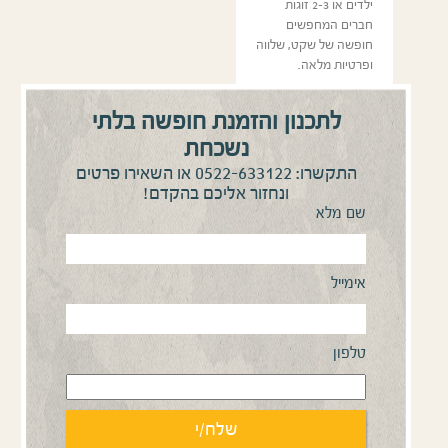
ילדים או 2-3 זוגות
חברים המחפשים
חופשה של שקט, שלווה
ופרטיות מלאה.
לתכנון והזמנת חופשה בלתי
כותב המאמר:
GBtoptravels
נשכחת
0522-633122
התקשרו:
או השאירו פרטים
ונחזור אליכם בהקדם!
שם מלא
אימייל
טלפון