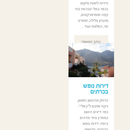
ודירות לזוגות מיקום
בכפר באלי טברנות בתי
קפה סופרמרקטים,
מועדון צלילה, ספורט
ימי, הפלגות ועוד…
כותב המאמר:
GBtoptravels
דירות נופש
בכרתים
הרחק מההמון הסואן,
ניקח אתכם ל"באלי"-
כפר דייגים היושב
במפרץ ציורי מדהים
ביופיו. דירות נופש
בכרתים, חדישות,