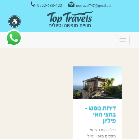
ניווט במקלדת
0522-633-122
toptravel747@gmail.com
Toggle
navigation
דירות נופש –
בחצי האי
פיליון
פיליון הוא חצי אי
מקסים ביופיו, טיול