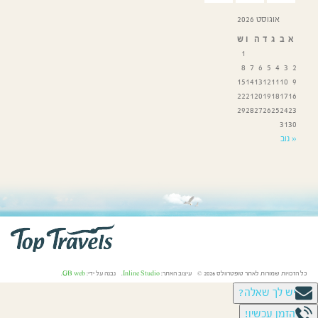
אוגוסט 2026
א
ב
ג
ד
ה
ו
ש
1
8
7
6
5
4
3
2
15
14
13
12
11
10
9
22
21
20
19
18
17
16
29
28
27
26
25
24
23
31
30
« נוב
כל הזכויות שמורות לאתר טופטרוולס 2026 © עיצוב האתר:
Inline Studio
. נבנה על ידי:
GB web
.
יש לך שאלה?
הזמן עכשיו!