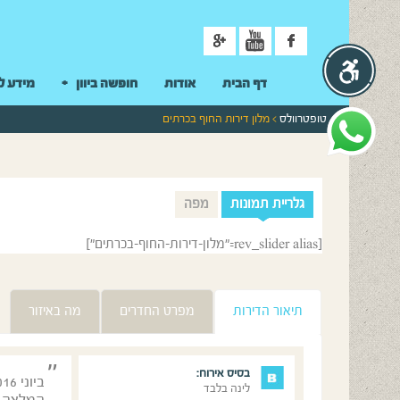
ניווט
דף הבית
אודות
חופשה ביוון
מידע ל
טופטרוולס
> מלון דירות החוף בכרתים
גלריית תמונות
מפה
[rev_slider alias="מלון-דירות-החוף-בכרתים"]
תיאור הדירות
מפרט החדרים
מה באיזור
בסיס אירוח:
לינה בלבד