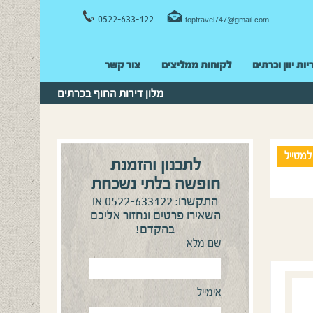
0522-633-122
toptravel747@gmail.com
יות יוון וכרתים
לקוחות ממליצים
צור קשר
מלון דירות החוף בכרתים
למטייל
לתכנון והזמנת
חופשה בלתי נשכחת
0522-633122
התקשרו:
או
השאירו פרטים ונחזור אליכם
בהקדם!
שם מלא
אימייל