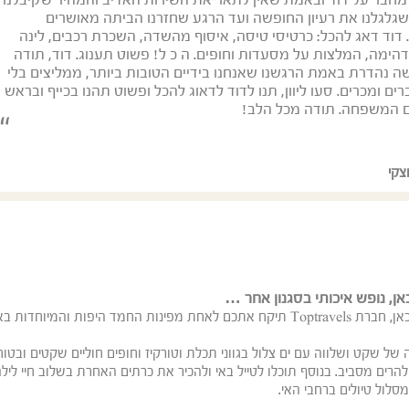
חבר על דוד ובאמת שאין לתאר את השירות האדיב והמהיר שקיבלנו
גלגלנו את רעיון החופשה ועד הרגע שחזרנו הביתה מאושרים
. דוד דאג להכל: כרטיסי טיסה, איסוף מהשדה, השכרת רכבים, לינה
דהימה, המלצות על מסעדות וחופים. ה כ ל! פשוט תענוג. דוד, תודה
ה נהדרת באמת הרגשנו שאנחנו בידיים הטובות ביותר, ממליצים בלי
ים ומכרים. סעו ליוון, תנו לדוד לדאוג להכל ופשוט תהנו בכייף ובראש
 המשפחה. תודה מכל הלב!
צקי
אן,
נופש איכותי בסגנון אחר …
הרחק מההמון הסואן והמלונות העמוסים ובמרחק נגיעה מכאן, חברת Toptravels תיקח אתכם לאחת מפינות החמד היפות והמיוחדות ב
ה של שקט ושלווה עם ים צלול בגווני תכלת וטורקיז וחופים חוליים שקטים ובטוח
להרים מסביב. בנוסף תוכלו לטייל באי ולהכיר את כרתים האחרת בשלוב חיי ליל
סלול טיולים ברחבי האי.