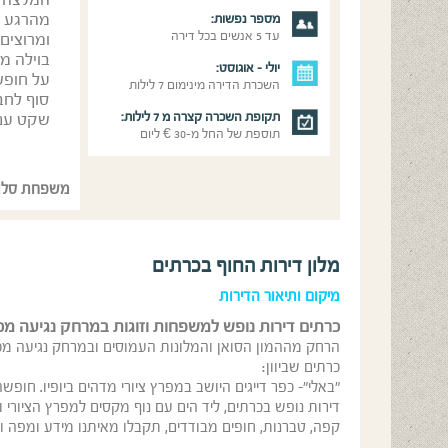
המלצה מ
מספר נפשות:
מהרגע ש
עד 5 אנשים בכל דירה
ומרוצים
בוילה מ
יולי - אוגוסט:
על חופש
השכרת הדירה מינימום 7 לילות
סוף לחבר
תקופת השכרה קצרה מ 7 לילות:
שקט עם
תוספת של החל מ-30 € ליום
משפחת סלו
מלון דירות החוף בכרתים
מיקום ותיאור הדירות
כרתים דירות נופש למשפחות וזוגות במרחק נגיעה מכ
כרתים שביוון:
"באלי"- כפר דייגים היושב במפרץ ציורי מדהים ביופיו. חופש
דירות נופש בכרתים, ליד הים עם נוף מקסים למפרץ הציורי ו
קפה, טברנות, חופים מבודדים, תקבלו מאיתנו מידע ומפה ומ