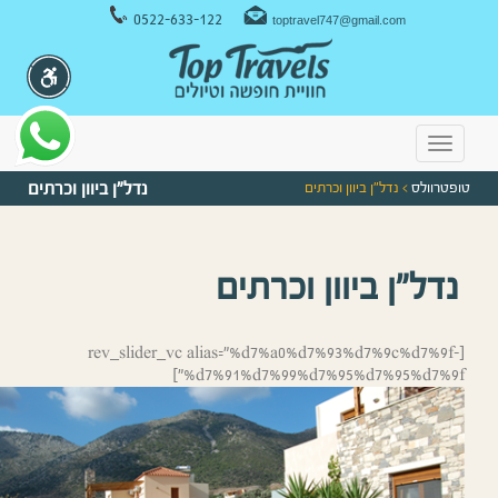
ניווט במקלדת
0522-633-122
toptravel747@gmail.com
Toggle
navigation
טופטרוולס
> נדל"ן ביוון וכרתים
נדל"ן ביוון וכרתים
נדל"ן ביוון וכרתים
[rev_slider_vc alias="%d7%a0%d7%93%d7%9c%d7%9f-
%d7%91%d7%99%d7%95%d7%95%d7%9f"]