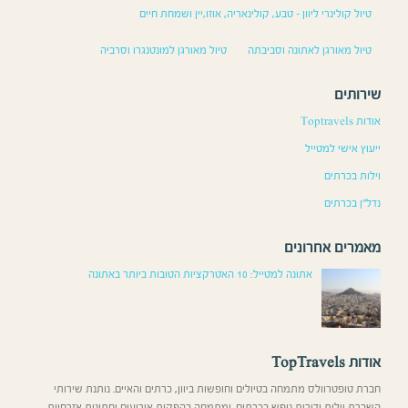
טיול קולינרי ליוון – טבע, קולינאריה, אוזו,יין ושמחת חיים
טיול מאורגן לאתונה וסביבתה
טיול מאורגן למונטנגרו וסרביה
שירותים
אודות Toptravels
ייעוץ אישי למטייל
וילות בכרתים
נדל”ן בכרתים
מאמרים אחרונים
אתונה למטייל: 10 האטרקציות הטובות ביותר באתונה
אודות TopTravels
חברת טופטרוולס מתמחה בטיולים וחופשות ביוון, כרתים והאיים. נותנת שירותי
השכרת וילות ודירות נופש בכרתים. ומתמחה בהפקות אירועים וחתונות אזרחיות