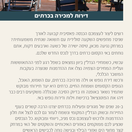
רוצים ליצור לעצמכם הכנסה פאסיבית קבועה לאורך
שנים? מחפשים השקעה סולידית עם תשואה שנתית משמעותית?
במרחק נגיעה מכאן, טיסה ישירה של כשעה וארבעים דקות, אתם
נוחתים באי הקסום כרתים בדרך לנכס החדש שלכם.
עכשיו, כשמחירי הנדל"ן ביוון נמצאים בשפל רגע לפני ההתאוששות
ועליית המחירים הצפויה נצלו את ההזדמנות שנוצרה בעקבות
המשבר הכלכלי,
ורכשו דירת נופש או וילה מרהיבה בכרתים, עם השמש, האוכל,
הנופים הקסומים ושמחת החיים. כרתים היא יעד תיירותי מבוקש
שתמיד נשאר באופנה וזו בדיוק הסיבה שבגללה משקיעים רבים כבר
זיהו את הפוטנציאל ברכישת וילות ודירות נופש באי.
ב-20 שנים של מגורים ופעילות בכרתים יצרנו הרבה קשרים בענף
התיירות ובשוק הנדל"ן המקומי ונשמח לעזור גם לכם לנצל את חלון
ההזדמנות ולרכוש לעצמכם נכס מניב, ריווחי ומבוקש. כל הנכסים
שנציע לכם ממוקמים באזורים האיכותיים והשקטים של האי במרחק
קצר מחוף הים ואזורי הבילוי ובגישה נוחה לכבישים הראשיים